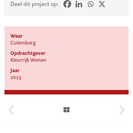
Deel dit project op:
Waar
Culemborg
Opdrachtgever
Kleurrijk Wonen
Jaar
2023
Planmatig
Groot
onderhoud
onder
68
8