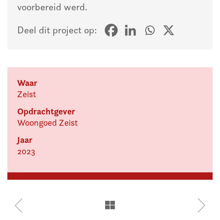
voorbereid werd.
Deel dit project op:
Waar
Zeist
Opdrachtgever
Woongoed Zeist
Jaar
2023
Nieuwbouw
(Ver-
schoolgebouw
Ridder