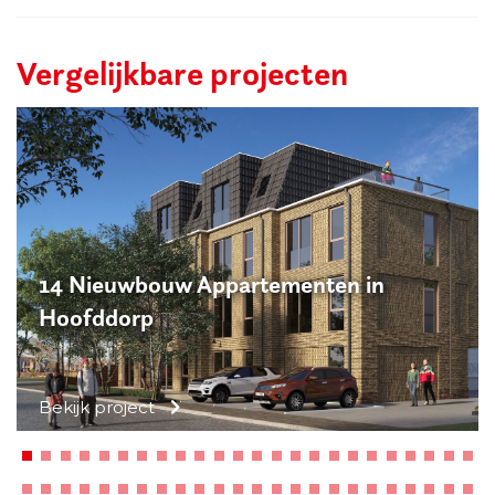
De
Culem
Zwaneridder
Vergelijkbare projecten
14 Nieuwbouw Appartementen in
Hoofddorp
Bekijk project