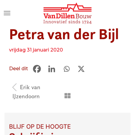
Meteen
naar
de
Petra van der Bijl
inhoud
vrijdag 31 januari 2020
Deel dit
Bericht
Erik van
navigatie
IJzendoorn
BLIJF OP DE HOOGTE