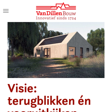
Meteen
naar
de
inhoud
Visie:
terugblikken én